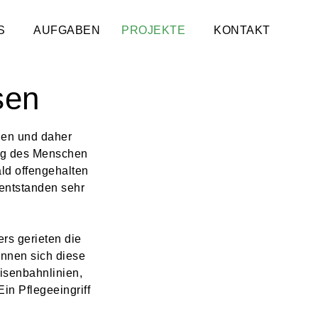
S
AUFGABEN
PROJEKTE
KONTAKT
sen
nen und daher
ung des Menschen
ld offengehalten
entstanden sehr
ers gerieten die
nnen sich diese
isenbahnlinien,
in Pflegeeingriff