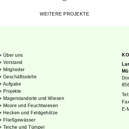
WEITERE PROJEKTE
K
+ Über uns
+ Vorstand
La
+ Mitglieder
Mü
+ Geschäftsstelle
Dor
+ Aufgabe
85
+ Projekte
Tel
+ Magerstandorte und Wiesen
Fax
+ Moore und Feuchtwiesen
E-M
+ Hecken und Feldgehölze
+ Fließgewässer
+ Teiche und Tümpel