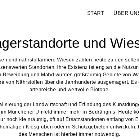
START
ÜBER UN
gerstandorte und Wie
en und nährstoffärmere Wiesen zählen heute zu den selte
zenswerten Standorten. Ihre Existenz ist eng an die Nutz
h Beweidung und Mahd wurden großräumig Gebiete von Wa
e von Nährstoffen über die Jahrhunderte ausgemagert. Es 
artenreiche und wertvolle Biotope.
ialisierung der Landwirtschaft und Erfindung des Kunstdüng
im Münchener Umfeld immer mehr in Bedrängnis. Heute kö
r noch kleinräumig, oft auf Ersatzstandorten entlang von E
hemaligen Kiesgruben oder in Schutzgebieten entwickeln. E
des Menschen ist hierbei immer notwendig.